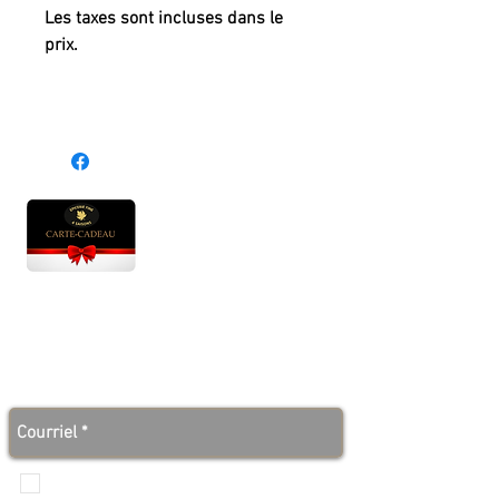
Les taxes sont incluses dans le
prix.
Heures d'ouverture
Lun - Ven : 10 h à 17 h
Sam : 9 h à 17 h
Dim : 10 h à 17 h
Abonnez-vous à notre infolettre et soyez au courant
des bonnes nouvelles avant tout le monde!
Je veux recevoir les communications de
Produits de l'érable 4 saisons