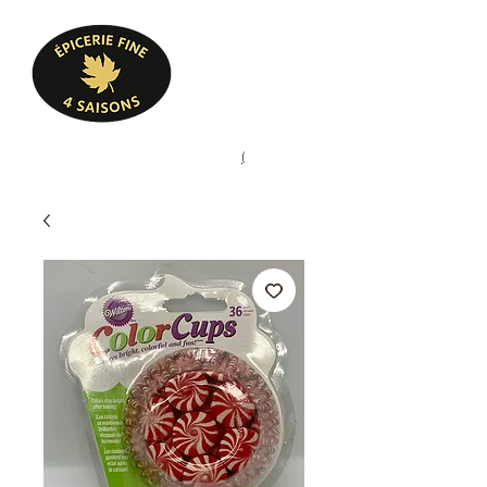
Heures d'ouverture
Lun - Ven : 10 h à 17 h
Sam : 9 h à 17 h
Dim : 10 h à 17 h
Pâtisserie, confiserie, mets
(
(450) 773-9313
cuisinés, épicerie fine