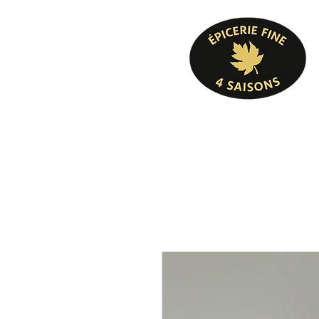
Pâtisserie, confiserie, mets cuisinés, épicer