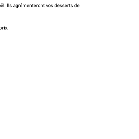
l. Ils agrémenteront vos desserts de
prix.
RE
GÂTEAUX (sortes)
GÂTEA