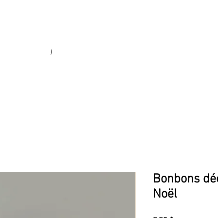
Heures d'ouverture
Lun - Ven : 10 h à 17 h
Sam : 9 h à 17 h
Dim : 10 h à 17 h
(
(450) 773-9313
ie fine
Bonbons déc
Noël