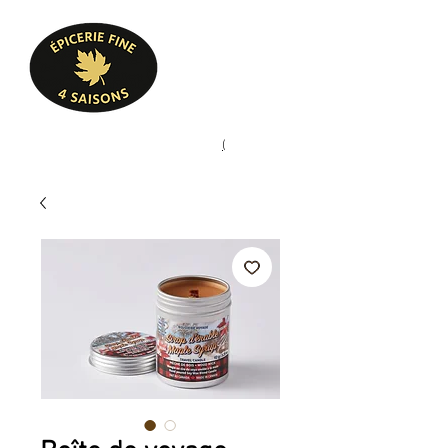
Heures d'ouverture
Lun - Ven : 10 h à 17 h
Sam : 9 h à 17 h
Dim : 10 h à 17 h
Pâtisserie, confiserie, mets
(
(450) 773-9313
cuisinés, épicerie fine