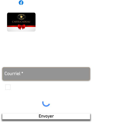
Heures d'ouverture
Lun - Ven : 10 h à 17 h
Sam : 9 h à 17 h
Dim : 10 h à 17 h
Abonnez-vous à notre infolettre et soyez au courant
des bonnes nouvelles avant tout le monde!
Je veux recevoir les communications de
Produits de l'érable 4 saisons
Envoyer