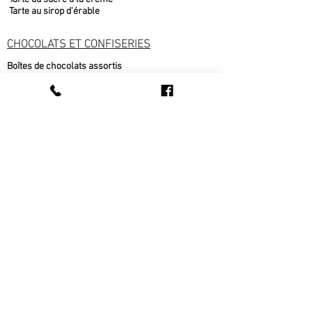
Tarte au sirop d'érable
CHOCOLATS ET CONFISERIES
Boîtes de chocolats assortis
Bonbons
Chocolat blanc
Chocolat au lait
Chocolat noir
Fudge
Moulages chocolat belge
Nougat
PRODUITS DE L'ÉRABLE
Beurre d'érable
bonbons à l'érable
chocolat à l'érable
Cornets au beurre d'érable
Popcorn au sirop d'érable
Sirop d'érable
sucre d'érable
Tire d'érable
METS CUISINÉS