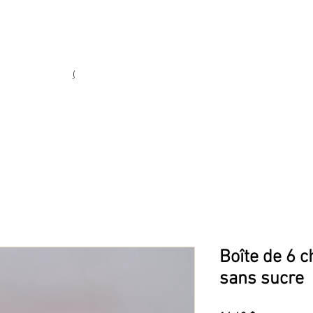
Heures d'ouverture
Lun - Ven : 10 h à 17 h
Sam : 9 h à 17 h
Dim : 10 h à 17 h
(
(450) 773-9313
ie fine
Boîte de 6 c
sans sucre