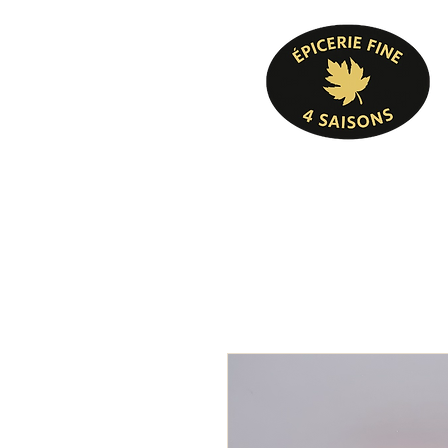
Pâtisserie, confiserie, mets cuisinés, épicer