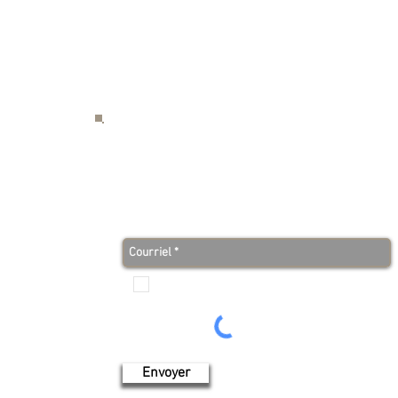
S
Abonnez-vous à notre infolettre et soyez au co
avant tout le monde!
Je veux recevoir les communications de Produits de
l'érable 4 saisons
Envoyer