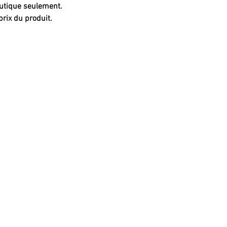
boutique seulement.
prix du produit.
RE
GÂTEAUX (sortes)
GÂTEA
Gâteau chocolat
mme
Noël
Gâteau vanille
me
Saint-Va
Gâteau érable
Pâques
Gâteau mousse
Fête de
s
Bûche de Noël
Fête de
Hallow
Pâtisseries variées