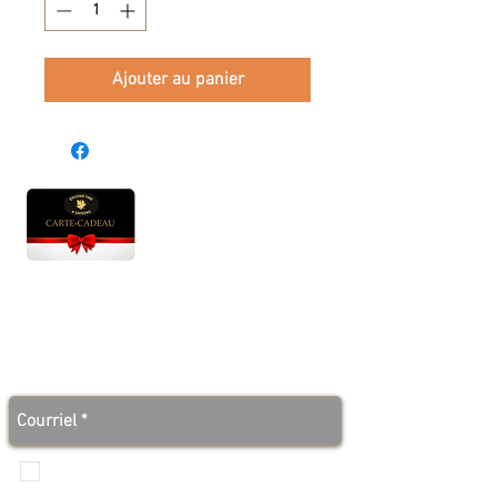
Ajouter au panier
Heures d'ouverture
Lun - Ven : 10 h à 17 h
Sam : 9 h à 17 h
Dim : 10 h à 17 h
Abonnez-vous à notre infolettre et soyez au courant
des bonnes nouvelles avant tout le monde!
Je veux recevoir les communications de
Produits de l'érable 4 saisons