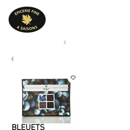
Heures d'ouverture
Lun - Ven : 10 h à 17 h
Sam : 9 h à 17 h
Dim : 10 h à 17 h
Pâtisserie, confiserie, mets
(
(450) 773-9313
cuisinés, épicerie fine
BLEUETS