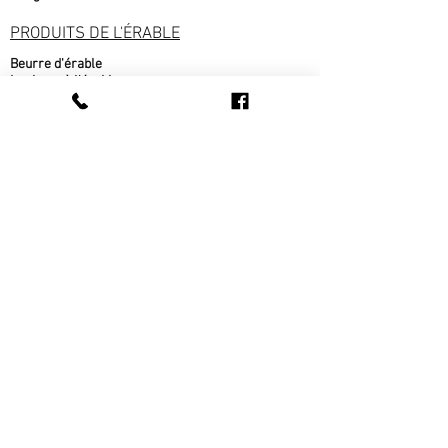
PRODUITS DE L'ÉRABLE
Beurre d'érable
bonbons à l'érable
chocolat à l'érable
Cornets au beurre d'érable
Popcorn au sirop d'érable
Sirop d'érable
sucre d'érable
Tire d'érable
METS CUISINÉS
Beigne au sirop d'érable
fèves au lard
pain cuit sur place
pâté au bœuf
pâté au poulet
Ragout de boulettes
Tarte au sirop d'érable
Tarte au sucre
Tarte aux pommes
Tourtière
CONFITURE