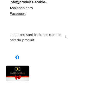
info@produits-erable-
4saisons.com
Facebook
Les taxes sont incluses dans le
prix du produit.
Heures d'ouverture
Lun - Ven : 10 h à 17 h
Sam : 9 h à 17 h
Dim : 10 h à 17 h
Abonnez-vous à notre infolettre et soyez au courant
des bonnes nouvelles avant tout le monde!