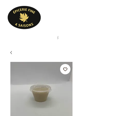
Heures d'ouverture
Lun - Ven : 10 h à 17 h
Sam : 9 h à 17 h
Dim : 10 h à 17 h
Pâtisserie, confiserie, mets
(
(450) 773-9313
cuisinés, épicerie fine