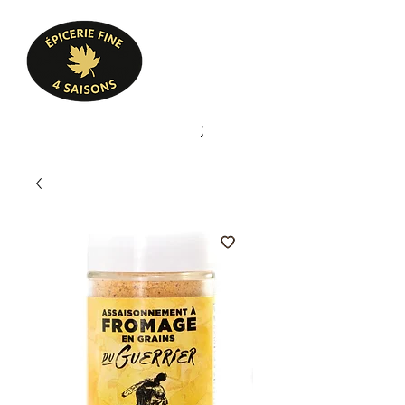
Heures d'ouverture
Lun - Ven : 10 h à 17 h
Sam : 9 h à 17 h
Dim : 10 h à 17 h
Pâtisserie, confiserie, mets
(
(450) 773-9313
cuisinés, épicerie fine