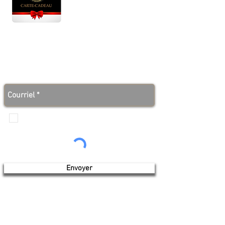
Lun - Ven : 10 h à 17 h
Sam : 9 h à 17 h
Dim : 10 h à 17 h
Abonnez-vous à notre infolettre et soyez au courant
des bonnes nouvelles avant tout le monde!
Je veux recevoir les communications de
Produits de l'érable 4 saisons
Envoyer