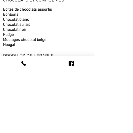
CHOCOLATS ET CONFISERIES
Boîtes de chocolats assortis
Bonbons
Chocolat blanc
Chocolat au lait
Chocolat noir
Fudge
Moulages chocolat belge
Nougat
PRODUITS DE L'ÉRABLE
Beurre d'érable
bonbons à l'érable
chocolat à l'érable
Cornets au beurre d'érable
Popcorn au sirop d'érable
Sirop d'érable
sucre d'érable
Tire d'érable
METS CUISINÉS
Beigne au sirop d'érable
fèves au lard
pain cuit sur place