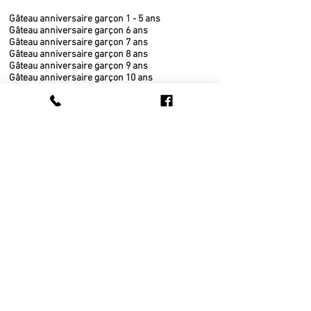
Gâteau anniversaire garçon 1 - 5 ans
Gâteau anniversaire garçon 6 ans
Gâteau anniversaire garçon 7 ans
Gâteau anniversaire garçon 8 ans
Gâteau anniversaire garçon 9 ans
Gâteau anniversaire garçon 10 ans
Gâteau anniversaire garçon 11 - 17ans
GÂTEAUX (Fêtes annuelles)
Noël
Saint-Valentin
Pâques
Fête des Mères
Fête des Pères
Halloween
IDÉES-CADEAUX
PANIERS-CADEAUX
GÂTEAUX (sortes)
Gâteau chocolat
Gâteau vanille
Gâteau érable