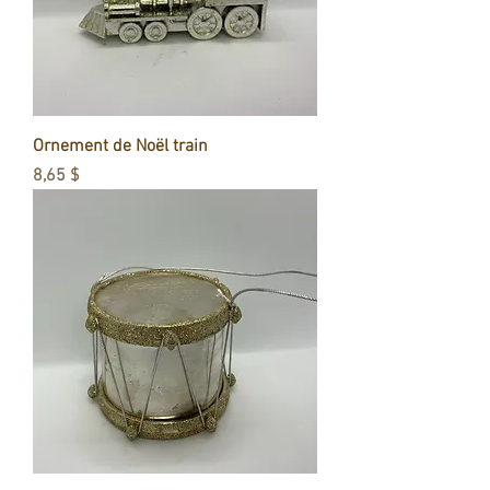
Ornement de Noël train
Prix
8,65 $