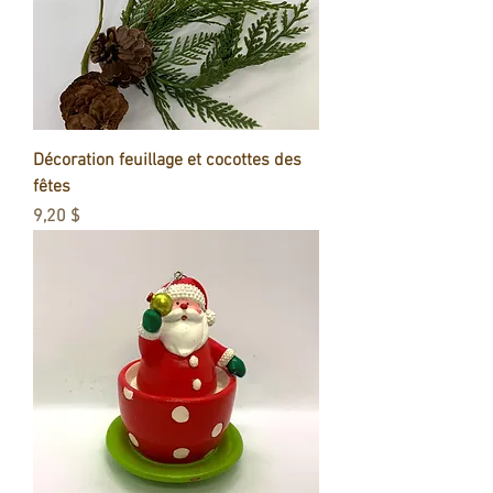
Décoration feuillage et cocottes des
fêtes
Prix
9,20 $