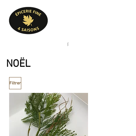
Heures d'ouverture
Lun - Ven : 10 h à 17 h
Sam : 9 h à 17 h
Dim : 10 h à 17 h
Pâtisserie, confiserie, mets
(
(450) 773-9313
cuisinés, épicerie fine
NOËL
Filtrer