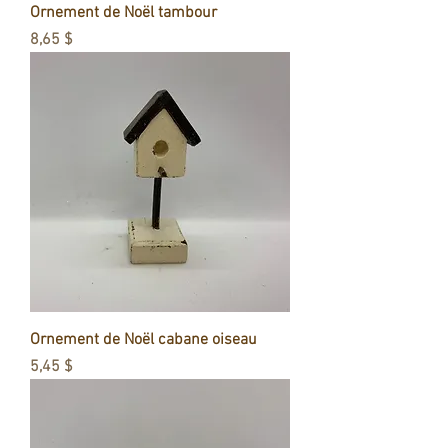
Ornement de Noël tambour
Prix
8,65 $
Ornement de Noël cabane oiseau
Prix
5,45 $