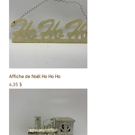
Affiche de Noël Ho Ho Ho
Prix
6,35 $