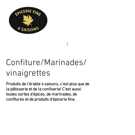
Heures d'ouverture
Lun - Ven : 10 h à 17 h
Sam : 9 h à 17 h
Dim : 10 h à 17 h
Pâtisserie, confiserie, mets
(
(450) 773-9313
cuisinés, épicerie fine
Confiture/Marinades/
vinaigrettes
Produits de l'érable 4 saisons, c'est plus que de
la pâtisserie et de la confiserie! C'est aussi
toutes sortes d'épices, de marinades, de
confitures et de produits d'épicerie fine.