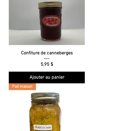
Confiture de canneberges
Prix
5,95 $
Ajouter au panier
Fait maison