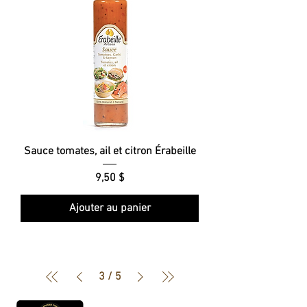
Sauce tomates, ail et citron Érabeille
Prix
9,50 $
Ajouter au panier
3
/
5
Heures d'ouverture