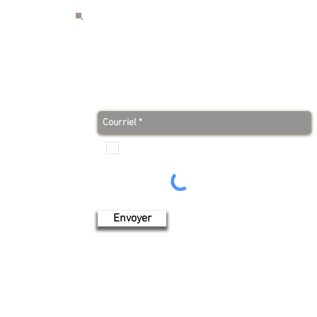
S
Abonnez-vous à notre infolettre et soyez au co
avant tout le monde!
Je veux recevoir les communications de Produits de
l'érable 4 saisons
Envoyer