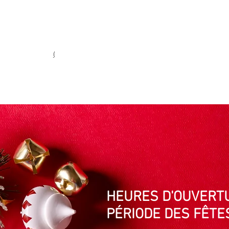
Heures d'ouverture
Lun - Ven : 10 h à 17 h
Sam : 9 h à 17 h
Dim : 10 h à 17 h
(
(450) 773-9313
ie fine
HEURES D'OUVERT
PÉRIODE DES FÊTE