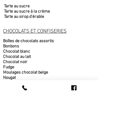
Tarte au sucre
Tarte au sucre à la crème
Tarte au sirop d'érable
CHOCOLATS ET CONFISERIES
Boîtes de chocolats assortis
Bonbons
Chocolat blanc
Chocolat au lait
Chocolat noir
Fudge
Moulages chocolat belge
Nougat
PRODUITS DE L'ÉRABLE
Beurre d'érable
bonbons à l'érable
chocolat à l'érable
Cornets au beurre d'érable
Popcorn au sirop d'érable
Sirop d'érable
sucre d'érable
Tire d'érable