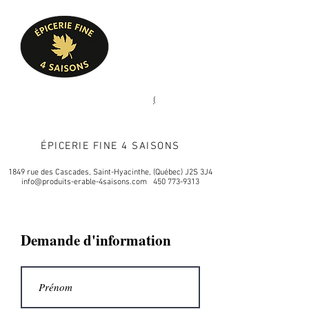
Heures d'ouverture
Lun - Ven : 10 h à 17 h
Sam : 9 h à 17 h
Dim : 10 h à 17 h
Pâtisserie, confiserie, mets
(
(450) 773-9313
cuisinés, épicerie fine
ÉPICERIE FINE 4 SAISONS
1849 rue des Cascades, Saint-Hyacinthe, (Québec) J2S 3J4
info@produits-erable-4saisons.com
450 773-9313
Demande d'information