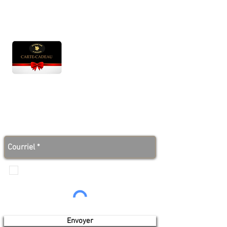
Heures d'ouverture
Lun - Ven : 10 h à 17 h
Sam : 9 h à 17 h
Dim : 10 h à 17 h
Abonnez-vous à notre infolettre et soyez au courant
des bonnes nouvelles avant tout le monde!
Je veux recevoir les communications de
Produits de l'érable 4 saisons
Envoyer